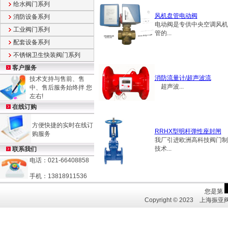
给水阀门系列
风机盘管电动阀
消防设备系列
电动阀是专供中央空调风机
工业阀门系列
管的...
配套设备系列
不锈钢卫生快装阀门系列
客户服务
消防流量计/超声波流
技术支持与售前、售
超声波...
中、售后服务始终拌 您
左右!
在线订购
方便快捷的实时在线订
RRHX型明杆弹性座封闸
购服务
我厂引进欧洲高科技阀门制
技术...
联系我们
电话：021-66408858
手机：13818911536
Copyright © 2023 上