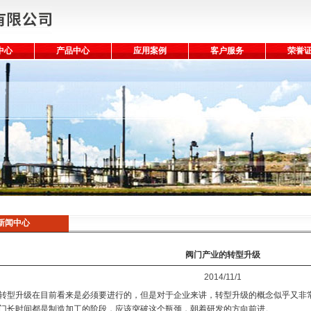
中心
产品中心
应用案例
客户服务
荣誉
新闻中心
阀门产业的转型升级
2014/11/1
转型升级在目前看来是必须要进行的，但是对于企业来讲，转型升级的概念似乎又非
门长时间都是制造加工的阶段，应该突破这个瓶颈，朝着研发的方向前进。