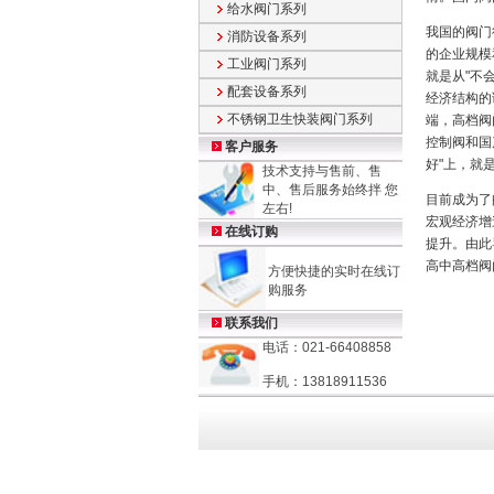
给水阀门系列
我国的阀门
消防设备系列
的企业规模
工业阀门系列
就是从"不
配套设备系列
经济结构的
不锈钢卫生快装阀门系列
端，高档阀
控制阀和国
客户服务
好"上，就
技术支持与售前、售
中、售后服务始终拌 您
目前成为了
左右!
宏观经济增
在线订购
提升。由此
高中高档阀
方便快捷的实时在线订
购服务
联系我们
电话：021-66408858
手机：13818911536